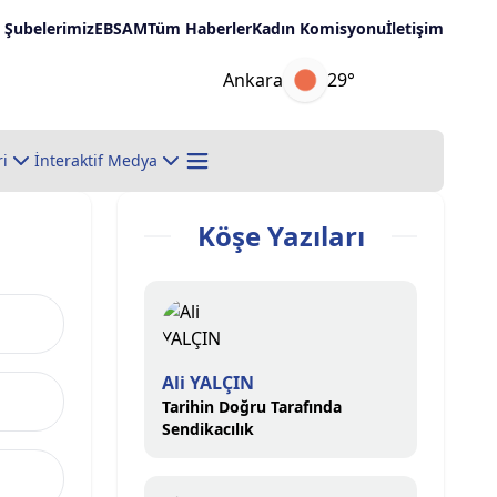
Şubelerimiz
EBSAM
Tüm Haberler
Kadın Komisyonu
İletişim
Ankara
29°
ri
İnteraktif Medya
Köşe Yazıları
Ali YALÇIN
Tarihin Doğru Tarafında
Sendikacılık