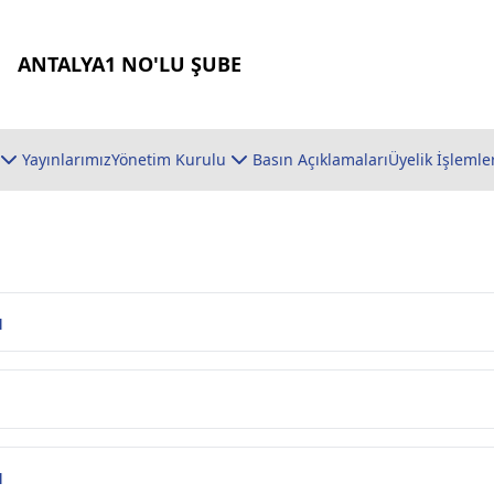
ANTALYA1 NO'LU ŞUBE
Yayınlarımız
Yönetim Kurulu
Basın Açıklamaları
Üyelik İşlemle
u
u